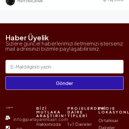
Mert PARLAYAN
Haber Üyelik
Sizlere güncel haberlerimizi iletmemizi isterseniz
mail adresinizi bizimle paylaşabilirsiniz.
Gönder
BIZI
PROJELERDEKI
PROJE
MUTLAKA
DAIRE
LOKASYONL
ARAŞTIRIN!
TIPLERI
info@parlayaninsaat.com
Ortahisar
Hakkımızda
1+1 Daireler
Daireler