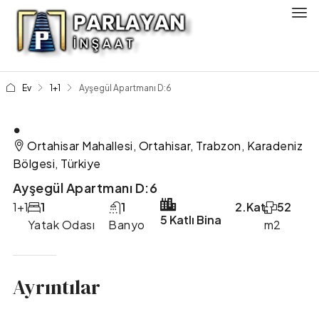
Ev
1+1
Ayşegül Apartmanı D:6
.
Ortahisar Mahallesi, Ortahisar, Trabzon, Karadeniz
Bölgesi, Türkiye
Ayşegül Apartmanı D:6
1+1
1
1
2.Kat
52
5 Katlı Bina
Yatak Odası
Banyo
m2
Ayrıntılar