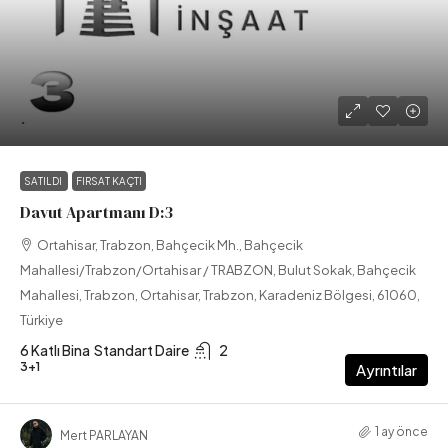
.
SATILDI
FIRSAT KAÇTI
Davut Apartmanı D:3
Ortahisar, Trabzon, Bahçecik Mh., Bahçecik
Mahallesi/Trabzon/Ortahisar / TRABZON, Bulut Sokak, Bahçecik
Mahallesi, Trabzon, Ortahisar, Trabzon, Karadeniz Bölgesi, 61060,
Türkiye
6 Katlı Bina
Standart Daire
2
3+1
Ayrıntılar
1 ay önce
Mert PARLAYAN