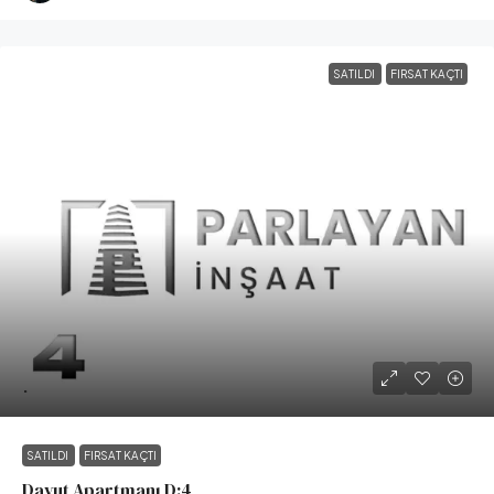
SATILDI
FIRSAT KAÇTI
.
SATILDI
FIRSAT KAÇTI
Davut Apartmanı D:4