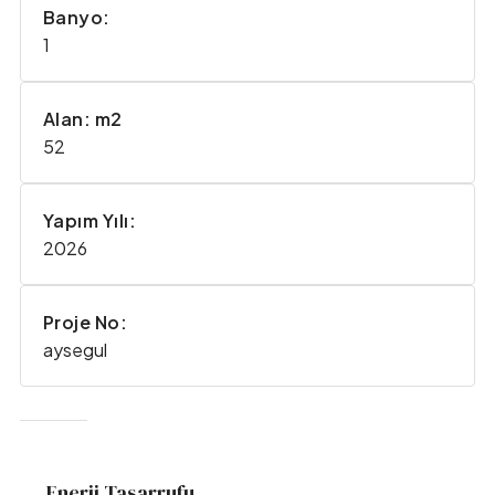
Banyo:
1
Alan: m2
52
Yapım Yılı:
2026
Proje No:
aysegul
Enerji Tasarrufu