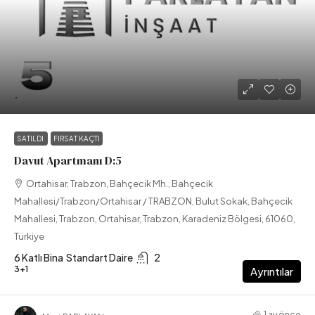
.
SATILDI
FIRSAT KAÇTI
Davut Apartmanı D:5
Ortahisar, Trabzon, Bahçecik Mh., Bahçecik
Mahallesi/Trabzon/Ortahisar / TRABZON, Bulut Sokak, Bahçecik
Mahallesi, Trabzon, Ortahisar, Trabzon, Karadeniz Bölgesi, 61060,
Türkiye
6 Katlı Bina
Standart Daire
2
3+1
Ayrıntılar
1 ay önce