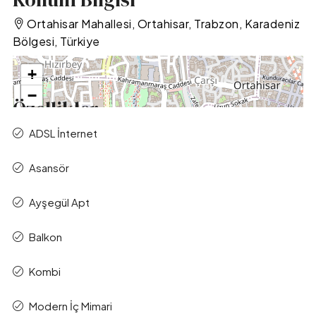
Ortahisar Mahallesi, Ortahisar, Trabzon, Karadeniz
Bölgesi, Türkiye
+
−
Özellikler
ADSL İnternet
Asansör
Ayşegül Apt
Balkon
Leaflet
|
©
OpenStreetMap
contributors
Kombi
Modern İç Mimari