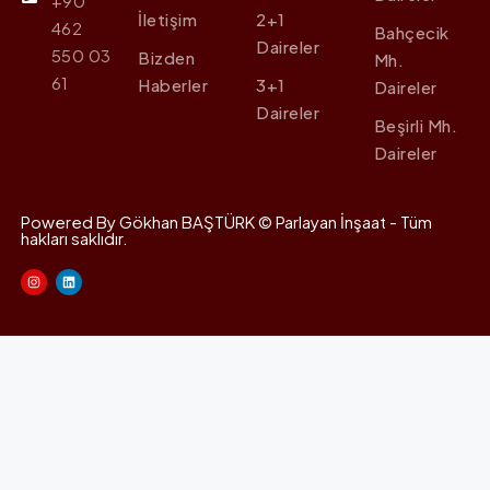
+90
İletişim
2+1
462
Bahçecik
Daireler
550 03
Bizden
Mh.
61
Haberler
3+1
Daireler
Daireler
Beşirli Mh.
Daireler
Powered By Gökhan BAŞTÜRK © Parlayan İnşaat - Tüm
hakları saklıdır.