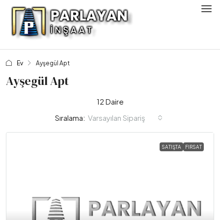
Ev
Ayşegül Apt
Ayşegül Apt
12 Daire
Varsayılan Sipariş
Sıralama:
SATIŞTA
FIRSAT