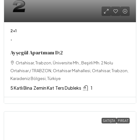
2+1
.
Ayşegül Apartmanı D:2
Ortahisar, Trabzon, Üniversite Mh., Beşirli Mh. 2 Nolu
Ortahisar / TRABZON, Ortahisar Mahallesi, Ortahisar, Trabzon,
Karadeniz Bölgesi, Türkiye
5 Katlı Bina
Zemin Kat
Ters Dubleks
1
SATIŞTA
FIRSAT