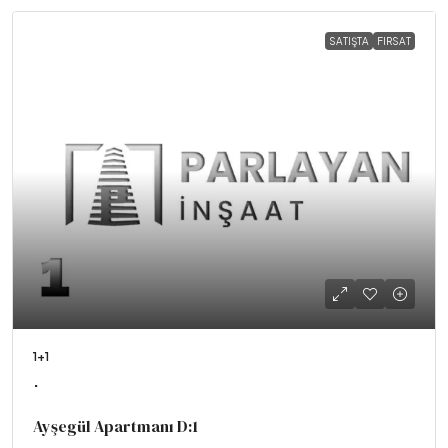
SATIŞTA
FIRSAT
1+1
.
Ayşegül Apartmanı D:1