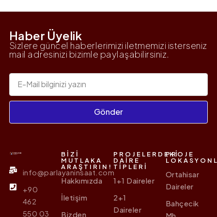
Haber Üyelik
Sizlere güncel haberlerimizi iletmemizi isterseniz
mail adresinizi bizimle paylaşabilirsiniz.
Gönder
BIZI
PROJELERDEKI
PROJE
MUTLAKA
DAIRE
LOKASYONL
ARAŞTIRIN!
TIPLERI
info@parlayaninsaat.com
Ortahisar
Hakkımızda
1+1 Daireler
Daireler
+90
İletişim
2+1
462
Bahçecik
Daireler
550 03
Bizden
Mh.