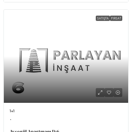
SATIŞTA
FIRSAT
1+1
.
Ayşegül Apartmanı D:6