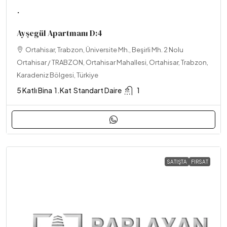
.
Ayşegül Apartmanı D:4
Ortahisar, Trabzon, Üniversite Mh., Beşirli Mh. 2 Nolu
Ortahisar / TRABZON, Ortahisar Mahallesi, Ortahisar, Trabzon,
Karadeniz Bölgesi, Türkiye
5 Katlı Bina
1.Kat
Standart Daire
1
SATIŞTA
FIRSAT