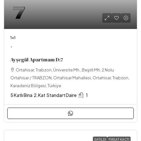
1+1
.
Ayşegül Apartmanı D:7
Ortahisar, Trabzon, Üniversite Mh., Beşirli Mh. 2 Nolu
Ortahisar / TRABZON, Ortahisar Mahallesi, Ortahisar, Trabzon,
Karadeniz Bölgesi, Türkiye
5 Katlı Bina
2.Kat
Standart Daire
1
SATILDI
FIRSAT KAÇTI