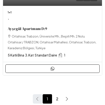
1+1
.
Ayşegül Apartmanı D:9
Ortahisar, Trabzon, Üniversite Mh., Beşirli Mh. 2 Nolu
Ortahisar / TRABZON, Ortahisar Mahallesi, Ortahisar, Trabzon,
Karadeniz Bölgesi, Türkiye
5 Katlı Bina
3.Kat
Standart Daire
1
1
2