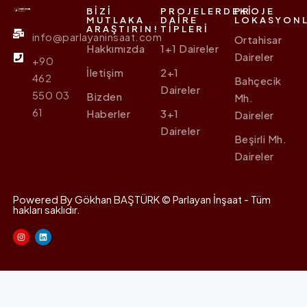
BIZI
PROJELERDEKI
PROJE
MUTLAKA
DAIRE
LOKASYONL
ARAŞTIRIN!
TIPLERI
info@parlayaninsaat.com
Ortahisar
Hakkımızda
1+1 Daireler
Daireler
+90
İletişim
2+1
462
Bahçecik
Daireler
550 03
Bizden
Mh.
61
Haberler
3+1
Daireler
Daireler
Beşirli Mh.
Daireler
Powered By Gökhan BAŞTÜRK © Parlayan İnşaat - Tüm
hakları saklıdır.