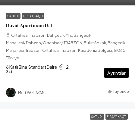
SATILDI
FIRSAT KAÇTI
Davut Apartmanı D:4
Ortahisar, Trabzon, Bahçecik Mh., Bahçecik
Mahallesi/Trabzon/Ortahisar / TRABZON, Bulut Sokak, Bahçecik
Mahallesi, Trabzon, Ortahisar, Trabzon, Karadeniz Bölgesi, 61060,
Türkiye
6 Katlı Bina
Standart Daire
2
3+1
Ayrıntılar
1 ay önce
Mert PARLAYAN
SATILDI
FIRSAT KAÇTI