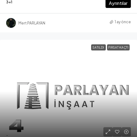
3+1
Ayrıntılar
1 ay önce
Mert PARLAYAN
SATILDI
FIRSAT KAÇTI
.