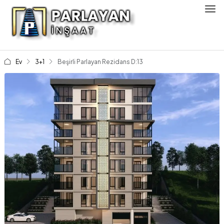
Ev
3+1
Beşirli Parlayan Rezidans D:13