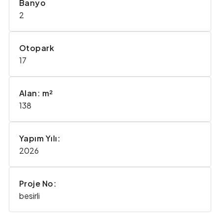
Banyo
2
Otopark
17
Alan: m²
138
Yapım Yılı:
2026
Proje No:
besirli