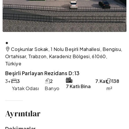
.
Coşkunlar Sokak, 1 Nolu Beşirli Mahallesi, Bengisu,
Ortahisar, Trabzon, Karadeniz Bölgesi, 61060,
Türkiye
Beşirli Parlayan Rezidans D:13
3+1
3
2
7.Kat
138
7 Katlı Bina
Yatak Odası
Banyo
m²
Ayrıntılar
Dokümanlar