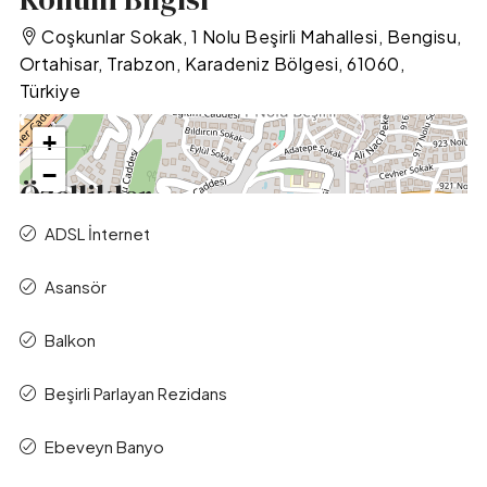
Coşkunlar Sokak, 1 Nolu Beşirli Mahallesi, Bengisu,
Ortahisar, Trabzon, Karadeniz Bölgesi, 61060,
Türkiye
+
−
Özellikler
ADSL İnternet
Asansör
Balkon
Beşirli Parlayan Rezidans
Leaflet
|
©
OpenStreetMap
contributors
Ebeveyn Banyo