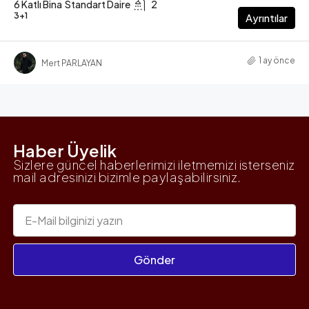
6 Katlı Bina
Standart Daire
2
3+1
Ayrıntılar
1 ay önce
Mert PARLAYAN
Haber Üyelik
Sizlere güncel haberlerimizi iletmemizi isterseniz
mail adresinizi bizimle paylaşabilirsiniz.
Gönder