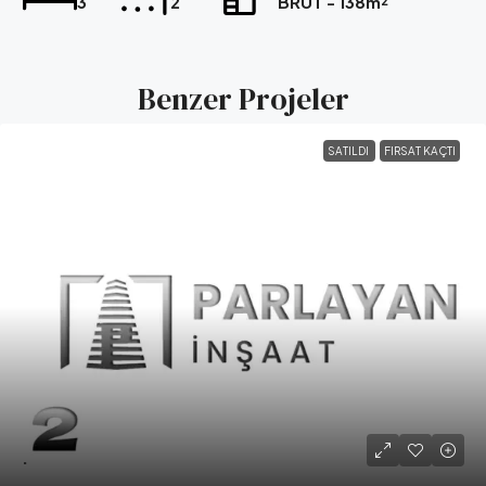
3
2
BRÜT - 138m²
Benzer Projeler
SATILDI
FIRSAT KAÇTI
.