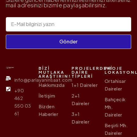
mail adresinizi bizimle paylaşabilirsiniz.
Gönder
BIZI
PROJELERDEKI
PROJE
MUTLAKA
DAIRE
LOKASYONL
ARAŞTIRIN!
TIPLERI
info@parlayaninsaat.com
Ortahisar
Hakkımızda
1+1 Daireler
Daireler
+90
İletişim
2+1
462
Bahçecik
Daireler
550 03
Bizden
Mh.
61
Haberler
3+1
Daireler
Daireler
Beşirli Mh.
Daireler