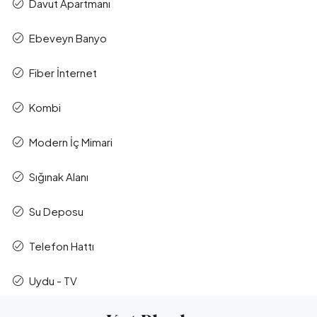
Davut Apartmanı
Leaflet
|
©
OpenStreetMap
contributors
Ebeveyn Banyo
Fiber İnternet
Kombi
Modern İç Mimari
Sığınak Alanı
Su Deposu
Telefon Hattı
Uydu - TV