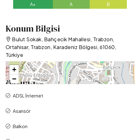
A+
A
B
Konum Bilgisi
Bulut Sokak, Bahçecik Mahallesi, Trabzon,
Ortahisar, Trabzon, Karadeniz Bölgesi, 61060,
Türkiye
+
−
Özellikler
ADSL İnternet
Asansör
Balkon