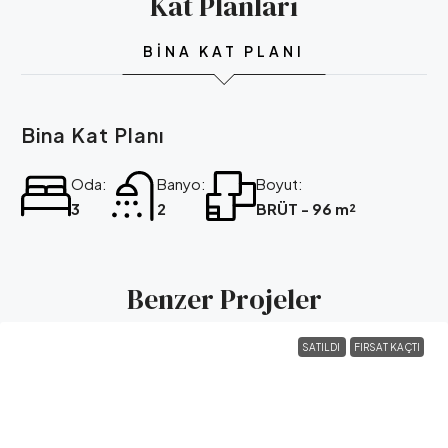
Kat Planları
BINA KAT PLANI
Bina Kat Planı
Oda:
Banyo:
Boyut:
3
2
BRÜT - 96 m²
Benzer Projeler
SATILDI
FIRSAT KAÇTI