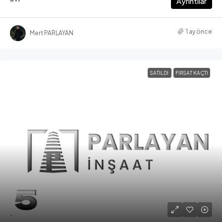
Ayrıntılar
1 ay önce
Mert PARLAYAN
SATILDI
FIRSAT KAÇTI
.