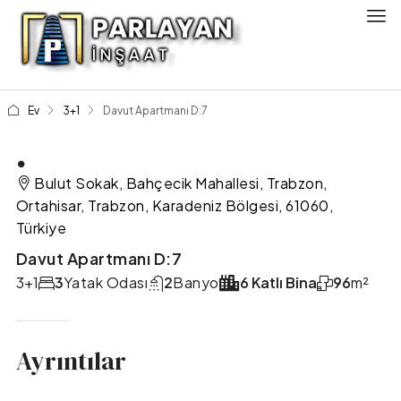
Ev
3+1
Davut Apartmanı D:7
.
Bulut Sokak, Bahçecik Mahallesi, Trabzon,
Ortahisar, Trabzon, Karadeniz Bölgesi, 61060,
Türkiye
Davut Apartmanı D:7
3+1
3
Yatak Odası
2
Banyo
6 Katlı Bina
96
m²
Ayrıntılar