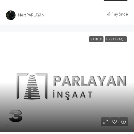
1 ay önce
Mert PARLAYAN
SATILDI
FIRSAT KAÇTI
.