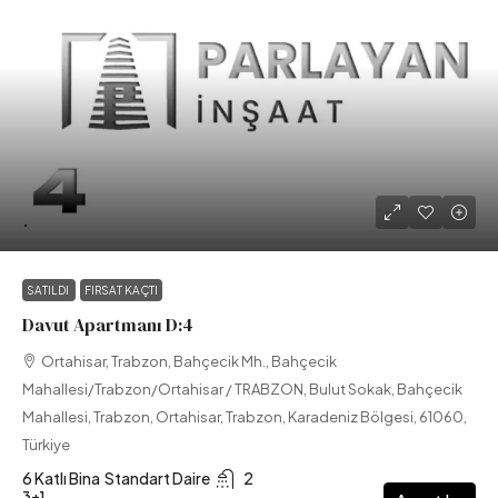
.
SATILDI
FIRSAT KAÇTI
Davut Apartmanı D:4
Ortahisar, Trabzon, Bahçecik Mh., Bahçecik
Mahallesi/Trabzon/Ortahisar / TRABZON, Bulut Sokak, Bahçecik
Mahallesi, Trabzon, Ortahisar, Trabzon, Karadeniz Bölgesi, 61060,
Türkiye
6 Katlı Bina
Standart Daire
2
3+1