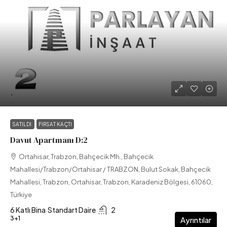
.
SATILDI
FIRSAT KAÇTI
Davut Apartmanı D:2
Ortahisar, Trabzon, Bahçecik Mh., Bahçecik
Mahallesi/Trabzon/Ortahisar / TRABZON, Bulut Sokak, Bahçecik
Mahallesi, Trabzon, Ortahisar, Trabzon, Karadeniz Bölgesi, 61060,
Türkiye
6 Katlı Bina
Standart Daire
2
3+1
Ayrıntılar