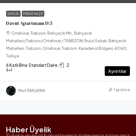
SATILDI
FIRSAT KAÇTI
Davut Apartmanı D:5
Ortahisar, Trabzon, Bahçecik Mh., Bahçecik
Mahallesi/Trabzon/Ortahisar / TRABZON, Bulut Sokak, Bahçecik
Mahallesi, Trabzon, Ortahisar, Trabzon, Karadeniz Bölgesi, 61060,
Türkiye
6 Katlı Bina
Standart Daire
2
3+1
Ayrıntılar
1 ay önce
Mert PARLAYAN
Haber Üyelik
Sizlere güncel haberlerimizi iletmemizi isterseniz