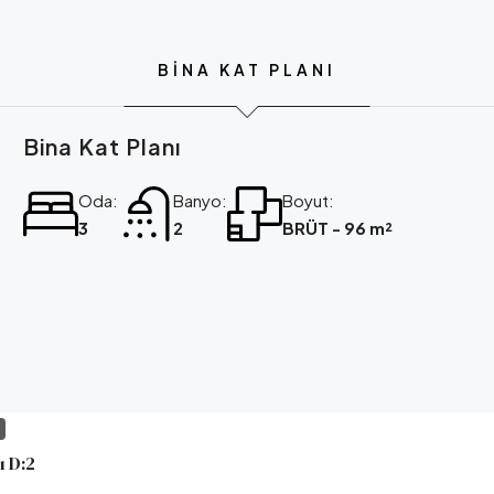
BINA KAT PLANI
Bina Kat Planı
Oda:
Banyo:
Boyut:
3
2
BRÜT - 96 m²
I
 D:2