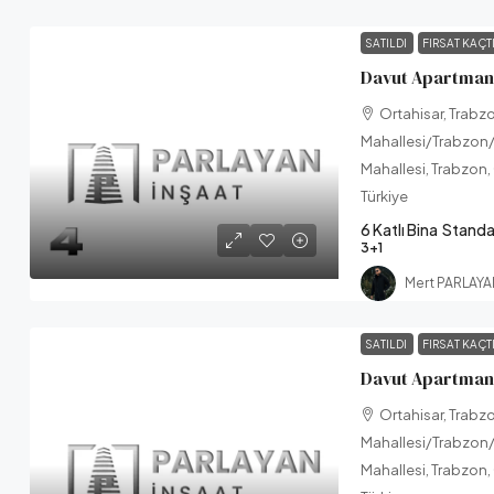
SATILDI
FIRSAT KAÇT
Davut Apartman
Ortahisar, Trabz
Mahallesi/Trabzon/
Mahallesi, Trabzon,
Türkiye
6 Katlı Bina
Standa
3+1
Mert PARLAY
SATILDI
FIRSAT KAÇT
Davut Apartmanı
Ortahisar, Trabz
Mahallesi/Trabzon/
Mahallesi, Trabzon,