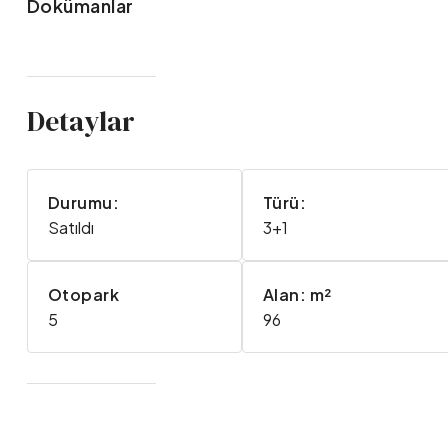
Dokümanlar
Detaylar
Durumu:
Türü:
Satıldı
3+1
Otopark
Alan: m²
5
96