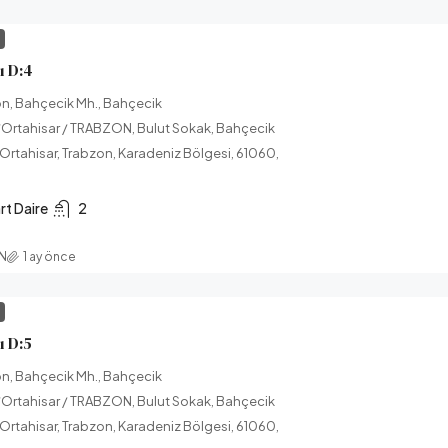
I
ı D:4
on, Bahçecik Mh., Bahçecik
Ortahisar / TRABZON, Bulut Sokak, Bahçecik
 Ortahisar, Trabzon, Karadeniz Bölgesi, 61060,
rt Daire
2
AN
1 ay önce
I
 D:5
on, Bahçecik Mh., Bahçecik
Ortahisar / TRABZON, Bulut Sokak, Bahçecik
 Ortahisar, Trabzon, Karadeniz Bölgesi, 61060,