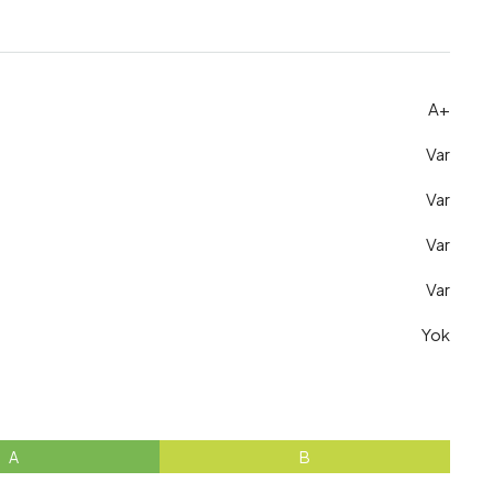
A+
Var
Var
Var
Var
Yok
A
B