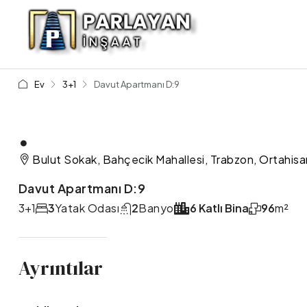
Ev
3+1
Davut Apartmanı D:9
.
Bulut Sokak, Bahçecik Mahallesi, Trabzon, Ortahisar
Davut Apartmanı D:9
3+1
3
Yatak Odası
2
Banyo
6 Katlı Bina
96
m²
Ayrıntılar