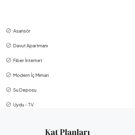
Asansör
Davut Apartmanı
Fiber İnternet
Modern İç Mimari
Su Deposu
Uydu - TV
Kat Planları