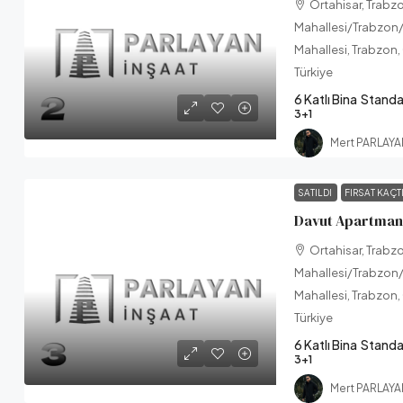
Ortahisar, Trabz
Mahallesi/Trabzon/
Mahallesi, Trabzon,
Türkiye
6 Katlı Bina
Standa
3+1
Mert PARLAY
SATILDI
FIRSAT KAÇT
Davut Apartmanı
Ortahisar, Trabz
Mahallesi/Trabzon/
Mahallesi, Trabzon,
Türkiye
6 Katlı Bina
Standa
3+1
Mert PARLAY