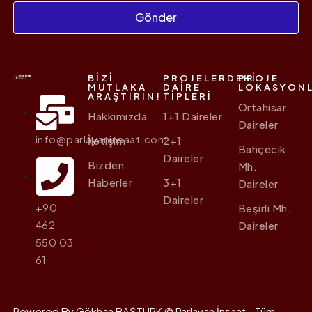
Gönder
BIZI
PROJELERDEKI
PROJE
MUTLAKA
DAIRE
LOKASYONL
ARAŞTIRIN!
TIPLERI
Ortahisar
Hakkımızda
1+1 Daireler
Daireler
info@parlayaninsaat.com
İletişim
2+1
Bahçecik
Daireler
Bizden
Mh.
Haberler
3+1
Daireler
Daireler
+90
Beşirli Mh.
462
Daireler
550 03
61
Powered By Gökhan BAŞTÜRK © Parlayan İnşaat - Tüm