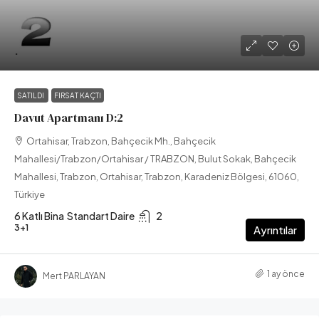
.
SATILDI
FIRSAT KAÇTI
Davut Apartmanı D:2
Ortahisar, Trabzon, Bahçecik Mh., Bahçecik
Mahallesi/Trabzon/Ortahisar / TRABZON, Bulut Sokak, Bahçecik
Mahallesi, Trabzon, Ortahisar, Trabzon, Karadeniz Bölgesi, 61060,
Türkiye
6 Katlı Bina
Standart Daire
2
3+1
Ayrıntılar
1 ay önce
Mert PARLAYAN