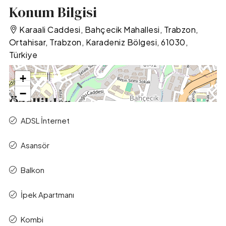
Konum Bilgisi
Karaali Caddesi, Bahçecik Mahallesi, Trabzon,
Ortahisar, Trabzon, Karadeniz Bölgesi, 61030,
Türkiye
+
−
Özellikler
ADSL İnternet
Asansör
Balkon
İpek Apartmanı
Leaflet
|
©
OpenStreetMap
contributors
Kombi