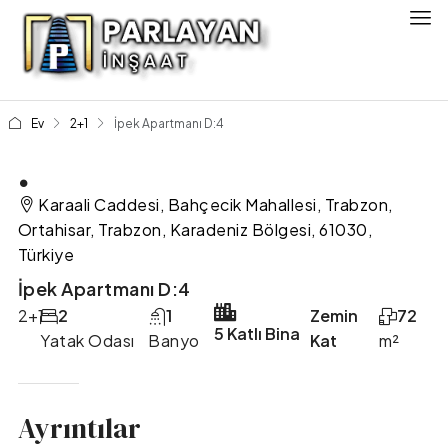
Ev
2+1
İpek Apartmanı D:4
.
Karaali Caddesi, Bahçecik Mahallesi, Trabzon,
Ortahisar, Trabzon, Karadeniz Bölgesi, 61030,
Türkiye
İpek Apartmanı D:4
2+1
2
1
Zemin
72
5 Katlı Bina
Yatak Odası
Banyo
Kat
m²
Ayrıntılar