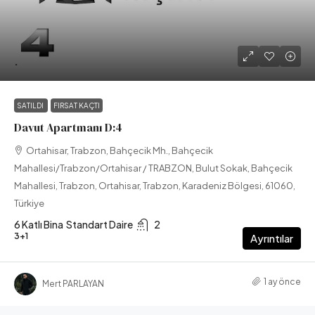
.
SATILDI
FIRSAT KAÇTI
Davut Apartmanı D:4
Ortahisar, Trabzon, Bahçecik Mh., Bahçecik
Mahallesi/Trabzon/Ortahisar / TRABZON, Bulut Sokak, Bahçecik
Mahallesi, Trabzon, Ortahisar, Trabzon, Karadeniz Bölgesi, 61060,
Türkiye
6 Katlı Bina
Standart Daire
2
3+1
Ayrıntılar
1 ay önce
Mert PARLAYAN