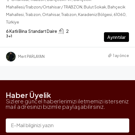
Mahallesi/Trabzon/Ortahisar / TRABZON, Bulut Sokak, Bahçecik
Mahallesi, Trabzon, Ortahisar, Trabzon, Karadeniz Bölgesi, 61060,
Türkiye
6 Katlı Bina
Standart Daire
2
3+1
Ayrıntılar
1 ay önce
Mert PARLAYAN
Haber Üyelik
Sizlere güncel haberlerimizi iletmemizi isterseniz
mail adresinizi bizimle paylaşabilirsiniz.