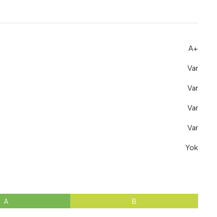
A+
Var
Var
Var
Var
Yok
A
B