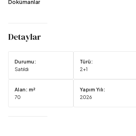
Dokümanlar
Detaylar
Durumu:
Türü:
Satıldı
2+1
Alan: m²
Yapım Yılı:
70
2026