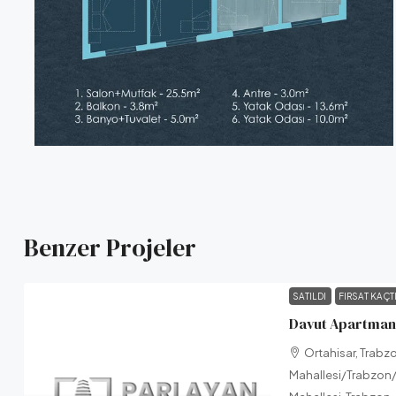
Benzer Projeler
SATILDI
FIRSAT KAÇT
Davut Apartmanı
Ortahisar, Trabz
Mahallesi/Trabzon/