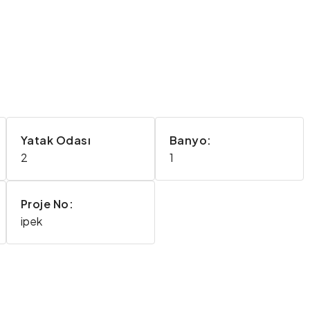
Yatak Odası
Banyo:
2
1
Proje No:
ipek