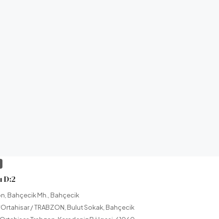
I
 D:2
on, Bahçecik Mh., Bahçecik
Ortahisar / TRABZON, Bulut Sokak, Bahçecik