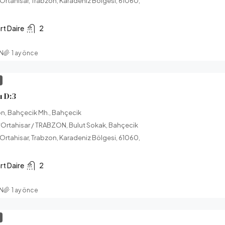
 Ortahisar, Trabzon, Karadeniz Bölgesi, 61060,
rt Daire
2
AN
1 ay önce
I
 D:3
on, Bahçecik Mh., Bahçecik
Ortahisar / TRABZON, Bulut Sokak, Bahçecik
 Ortahisar, Trabzon, Karadeniz Bölgesi, 61060,
rt Daire
2
AN
1 ay önce
I