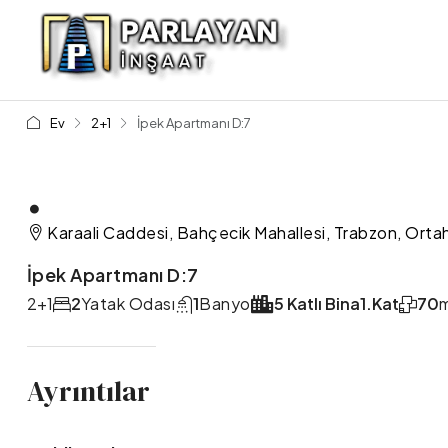
Ev
2+1
İpek Apartmanı D:7
.
Karaali Caddesi, Bahçecik Mahallesi, Trabzon, Ortah
İpek Apartmanı D:7
2+1
2
Yatak Odası
1
Banyo
5 Katlı Bina
1.Kat
70
Ayrıntılar