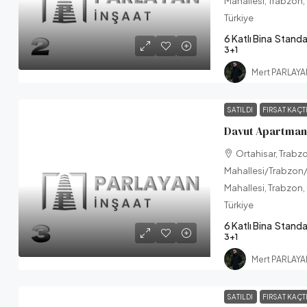
Mahallesi, Trabzon,
Türkiye
6 Katlı Bina
Standa
3+1
Mert PARLAY
SATILDI
FIRSAT KAÇT
Davut Apartmanı
Ortahisar, Trabz
Mahallesi/Trabzon/
Mahallesi, Trabzon,
Türkiye
6 Katlı Bina
Standa
3+1
Mert PARLAY
SATILDI
FIRSAT KAÇT